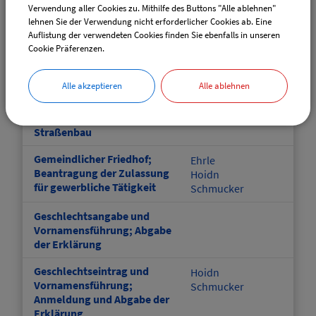
Hammerer
Verwendung aller Cookies zu. Mithilfe des Buttons "Alle ablehnen"
Schaupp
lehnen Sie der Verwendung nicht erforderlicher Cookies ab. Eine
Wechsel
Auflistung der verwendeten Cookies finden Sie ebenfalls in unseren
Cookie Präferenzen.
Gemeindestraßen, Wege und
Huber
Plätze; Widmung
Alle akzeptieren
Alle ablehnen
Gemeindestraßen;
Albert
Informationen zum
Brenner
Straßenbau
Gemeindlicher Friedhof;
Ehrle
Beantragung der Zulassung
Hoidn
für gewerbliche Tätigkeit
Schmucker
Geschlechtsangabe und
Vornamensführung; Abgabe
der Erklärung
Geschlechtseintrag und
Hoidn
Vornamensführung;
Schmucker
Anmeldung und Abgabe der
Erklärung