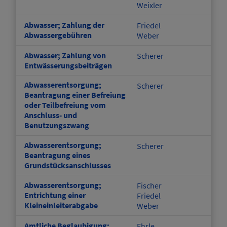
Weixler
Abwasser; Zahlung der
Friedel
Abwassergebühren
Weber
Abwasser; Zahlung von
Scherer
Entwässerungsbeiträgen
Abwasserentsorgung;
Scherer
Beantragung einer Befreiung
oder Teilbefreiung vom
Anschluss- und
Benutzungszwang
Abwasserentsorgung;
Scherer
Beantragung eines
Grundstücksanschlusses
Abwasserentsorgung;
Fischer
Entrichtung einer
Friedel
Kleineinleiterabgabe
Weber
Amtliche Beglaubigung;
Ehrle