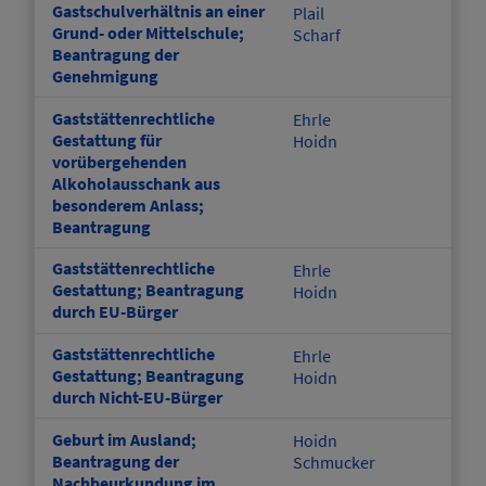
Gastschulverhältnis an einer
Plail
Grund- oder Mittelschule;
Scharf
Beantragung der
Genehmigung
Gaststättenrechtliche
Ehrle
Gestattung für
Hoidn
vorübergehenden
Alkoholausschank aus
besonderem Anlass;
Beantragung
Gaststättenrechtliche
Ehrle
Gestattung; Beantragung
Hoidn
durch EU-Bürger
Gaststättenrechtliche
Ehrle
Gestattung; Beantragung
Hoidn
durch Nicht-EU-Bürger
Geburt im Ausland;
Hoidn
Beantragung der
Schmucker
Nachbeurkundung im