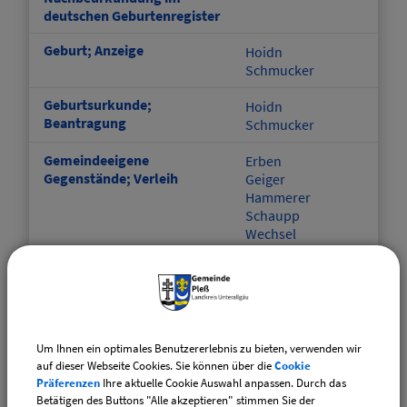
deutschen Geburtenregister
Geburt; Anzeige
Hoidn
Schmucker
Geburtsurkunde;
Hoidn
Beantragung
Schmucker
Gemeindeeigene
Erben
Gegenstände; Verleih
Geiger
Hammerer
Schaupp
Wechsel
Gemeinderat; Informationen
Erben
zu den Sitzungen
Geiger
Hammerer
Schaupp
Wechsel
Um Ihnen ein optimales Benutzererlebnis zu bieten, verwenden wir
auf dieser Webseite Cookies. Sie können über die
Cookie
Gemeinderat; Informationen
Erben
Präferenzen
Ihre aktuelle Cookie Auswahl anpassen. Durch das
zu Sitzungsniederschriften
Geiger
Betätigen des Buttons "Alle akzeptieren" stimmen Sie der