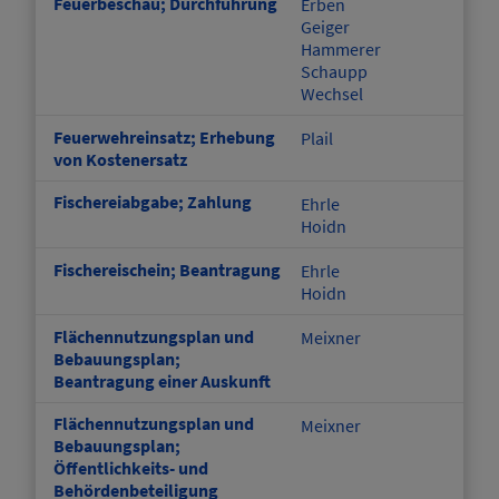
Feuerbeschau; Durchführung
Erben
Geiger
Hammerer
Schaupp
Wechsel
Feuerwehreinsatz; Erhebung
Plail
von Kostenersatz
Fischereiabgabe; Zahlung
Ehrle
Hoidn
Fischereischein; Beantragung
Ehrle
Hoidn
Flächennutzungsplan und
Meixner
Bebauungsplan;
Beantragung einer Auskunft
Flächennutzungsplan und
Meixner
Bebauungsplan;
Öffentlichkeits- und
Behördenbeteiligung