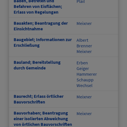
Baden, Betreten und
Plail
Befahren von Eisflächen;
Erlass von Regelungen
Bauakten; Beantragung der
Meixner
Einsichtnahme
Baugebiet; Informationen zur
Albert
Erschließung
Brenner
Meixner
Bauland; Bereitstellung
Erben
durch Gemeinde
Geiger
Hammerer
Schaupp
Wechsel
Baurecht; Erlass örtlicher
Meixner
Bauvorschriften
Bauvorhaben; Beantragung
Meixner
einer isolierten Abweichung
von örtlichen Bauvorschriften