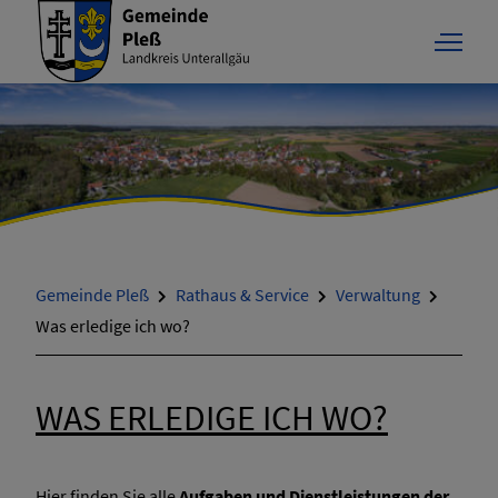
Rathaus & Service
Gemeinde Pleß
Rathaus & Service
Verwaltung
Rathaus
Was erledige ich wo?
Verwaltung
WAS ERLEDIGE ICH WO?
Online-Dienste / Formulare
Hier finden Sie alle
Aufgaben und Dienstleistungen der