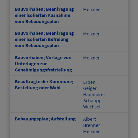
Bauvorhaben; Beantragung
Meixner
einer isolierten Ausnahme
vom Bebauungsplan
Bauvorhaben; Beantragung
Meixner
einer isolierten Befreiung
vom Bebauungsplan
Bauvorhaben; Vorlage von
Meixner
Unterlagen zur
Genehmigungsfreistellung
Beauftragte der Kommune;
Erben
Bestellung oder Wahl
Geiger
Hammerer
Schaupp
Wechsel
Bebauungsplan; Aufstellung
Albert
Brenner
Meixner