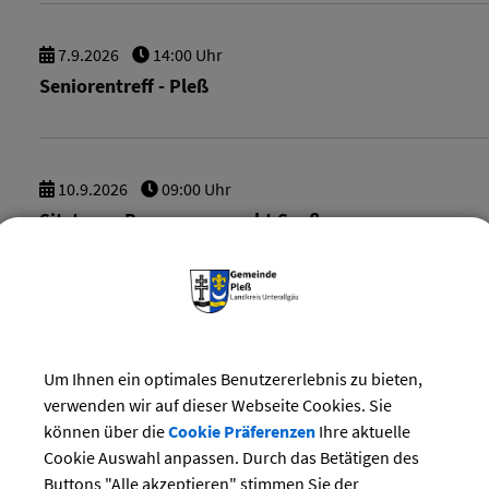
7.
9.
2026
14:00 Uhr
Seniorentreff - Pleß
10.
9.
2026
09:00 Uhr
Sitztanz - Bewegung macht Spaß
14.
9.
2026
19:15 Uhr
Sühnefußwallfahrt Heilig Kreuz Kapelle
Um Ihnen ein optimales Benutzererlebnis zu bieten,
verwenden wir auf dieser Webseite Cookies. Sie
können über die
Cookie Präferenzen
Ihre aktuelle
Cookie Auswahl anpassen. Durch das Betätigen des
17.
9.
2026
08:45 Uhr
Buttons "Alle akzeptieren" stimmen Sie der