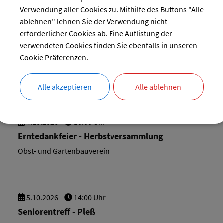
Frauenfrühstück
Verwendung aller Cookies zu. Mithilfe des Buttons "Alle
Katholischer Frauenbund Pleß
ablehnen" lehnen Sie der Verwendung nicht
erforderlicher Cookies ab. Eine Auflistung der
verwendeten Cookies finden Sie ebenfalls in unseren
Cookie Präferenzen.
24.
9.
2026
16:30 Uhr
‐ 20:00 Uhr
Blutspenden Heimertingen
Alle akzeptieren
Alle ablehnen
4.
10.
2026
10:00 Uhr
Erntedankfeier - Herbstversammlung
Obst- und Gartenbauverein
5.
10.
2026
14:00 Uhr
Seniorentreff - Pleß