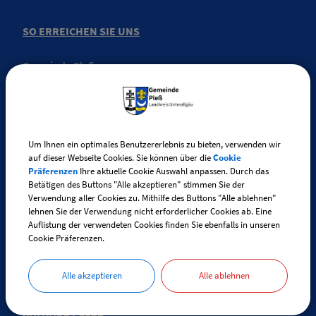
SO ERREICHEN SIE UNS
Gemeinde Pleß
Kirchstraße 4
87773 Pleß
Telefon:
+49 (0) 83 35 / 280
Um Ihnen ein optimales Benutzererlebnis zu bieten, verwenden wir
auf dieser Webseite Cookies. Sie können über die
Cookie
Telefax: +49 (0) 83 35 / 90 81 10
Präferenzen
Ihre aktuelle Cookie Auswahl anpassen. Durch das
Betätigen des Buttons "Alle akzeptieren" stimmen Sie der
Verwendung aller Cookies zu. Mithilfe des Buttons "Alle ablehnen"
E-Mail:
pless@vg-boos.de
lehnen Sie der Verwendung nicht erforderlicher Cookies ab. Eine
BayernPortal - Sicherer Kontakt
Auflistung der verwendeten Cookies finden Sie ebenfalls in unseren
Cookie Präferenzen.
Alle akzeptieren
Alle ablehnen
ÖFFNUNGSZEITEN
RATHAUS PLESS