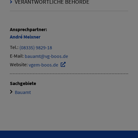
VERANTWORTLICHE BEHÖRDE
Ansprechpartner:
André
Meixner
Tel.:
(08335) 9829-18
E-Mail:
bauamt@vg-boos.de
Website:
vgem-boos.de
Sachgebiete
Bauamt