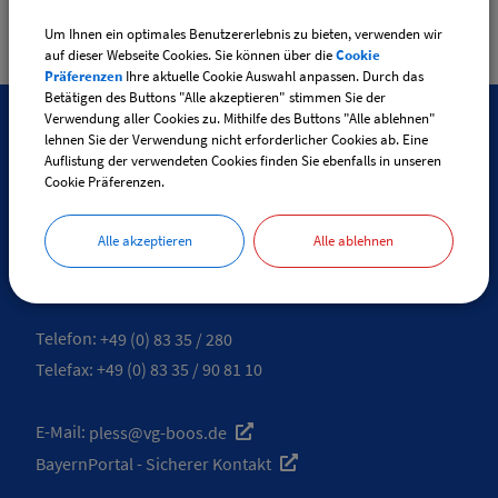
Um Ihnen ein optimales Benutzererlebnis zu bieten, verwenden wir
auf dieser Webseite Cookies. Sie können über die
Cookie
Präferenzen
Ihre aktuelle Cookie Auswahl anpassen. Durch das
Betätigen des Buttons "Alle akzeptieren" stimmen Sie der
Verwendung aller Cookies zu. Mithilfe des Buttons "Alle ablehnen"
lehnen Sie der Verwendung nicht erforderlicher Cookies ab. Eine
SO ERREICHEN SIE UNS
Auflistung der verwendeten Cookies finden Sie ebenfalls in unseren
Cookie Präferenzen.
Gemeinde Pleß
Alle akzeptieren
Alle ablehnen
Kirchstraße 4
87773 Pleß
Telefon:
+49 (0) 83 35 / 280
Telefax: +49 (0) 83 35 / 90 81 10
E-Mail:
pless@vg-boos.de
BayernPortal - Sicherer Kontakt