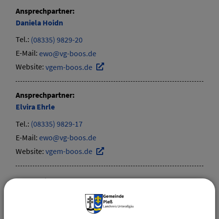
Ansprechpartner:
Daniela
Hoidn
Tel.:
(08335) 9829-20
E-Mail:
ewo@vg-boos.de
Website:
vgem-boos.de
Ansprechpartner:
Elvira
Ehrle
Tel.:
(08335) 9829-17
E-Mail:
ewo@vg-boos.de
Website:
vgem-boos.de
Sachgebiete
Einwohnermelde- / Passamt