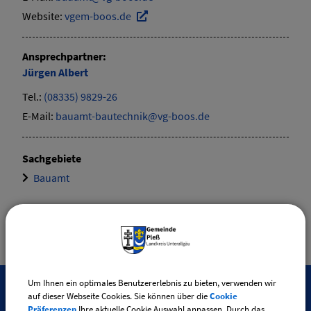
Website:
vgem-boos.de
Ansprechpartner:
Jürgen
Albert
Tel.:
(08335) 9829-26
E-Mail:
bauamt-bautechnik@vg-boos.de
Sachgebiete
Bauamt
Um Ihnen ein optimales Benutzererlebnis zu bieten, verwenden wir
auf dieser Webseite Cookies. Sie können über die
Cookie
Präferenzen
Ihre aktuelle Cookie Auswahl anpassen. Durch das