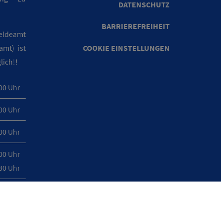
DATENSCHUTZ
BARRIEREFREIHEIT
eldeamt
mt) ist
COOKIE EINSTELLUNGEN
ich!!
:00 Uhr
:00 Uhr
:00 Uhr
:00 Uhr
:30 Uhr
:00 Uhr