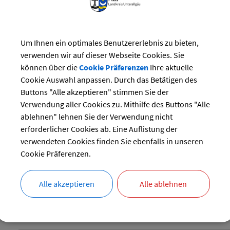
MAHNUNG UND VOLLST
DIE KOMMUNE; INFORM
Um Ihnen ein optimales Benutzererlebnis zu bieten,
verwenden wir auf dieser Webseite Cookies. Sie
können über die
Cookie Präferenzen
Ihre aktuelle
Cookie Auswahl anpassen. Durch das Betätigen des
Die Einnahmen der Kommunen sind rechtzeitig und vollständ
Buttons "Alle akzeptieren" stimmen Sie der
einzuziehen, ihr Eingang ist zu überwachen.
Verwendung aller Cookies zu. Mithilfe des Buttons "Alle
ablehnen" lehnen Sie der Verwendung nicht
erforderlicher Cookies ab. Eine Auflistung der
verwendeten Cookies finden Sie ebenfalls in unseren
LANGBESCHREIBUNG
Cookie Präferenzen.
RECHTSGRUNDLAGEN
Alle akzeptieren
Alle ablehnen
VERANTWORTLICHE BEHÖRDE