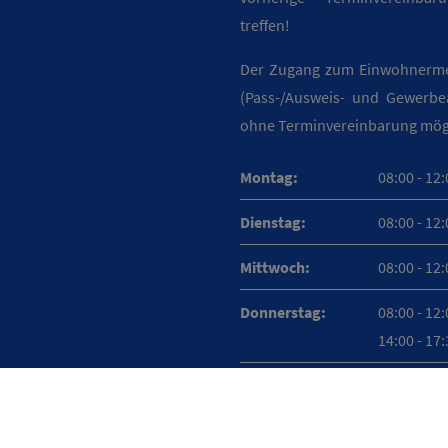
treffen!
Der Zugang zum Einwohnerm
(Pass-/Ausweis- und Gewerbea
ohne Terminvereinbarung mögl
Montag:
08:00 - 12
Dienstag:
08:00 - 12
Mittwoch:
08:00 - 12
Donnerstag:
08:00 - 12
14:00 - 17
Freitag:
08:00 - 12