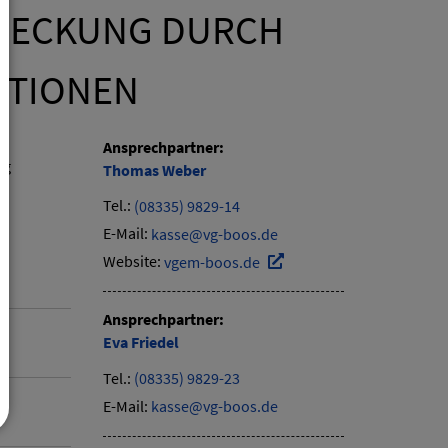
RECKUNG DURCH
ATIONEN
Ansprechpartner:
ig
Thomas
Weber
Tel.:
(08335) 9829-14
E-Mail:
kasse@vg-boos.de
Website:
vgem-boos.de
Ansprechpartner:
Eva
Friedel
Tel.:
(08335) 9829-23
E-Mail:
kasse@vg-boos.de