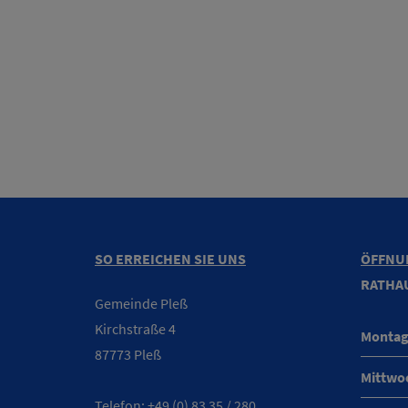
SO ERREICHEN SIE UNS
ÖFFNU
RATHA
Gemeinde Pleß
Kirchstraße 4
Montag
87773 Pleß
Mittwo
Telefon:
+49 (0) 83 35 / 280