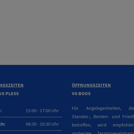
NGSZEITEN
ÖFFNUNGSZEITEN
US PLESS
VG BOOS
Für Angelegenheiten, d
:
15:00 - 17:00 Uhr
Standes-, Renten- und Fried
ch:
08:30 - 10:30 Uhr
betreffen, wird empfohle
vorherige Terminvereinba