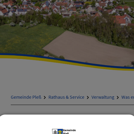
Gemeinde Pleß
Rathaus & Service
Verwaltung
Was er
ZURÜCK