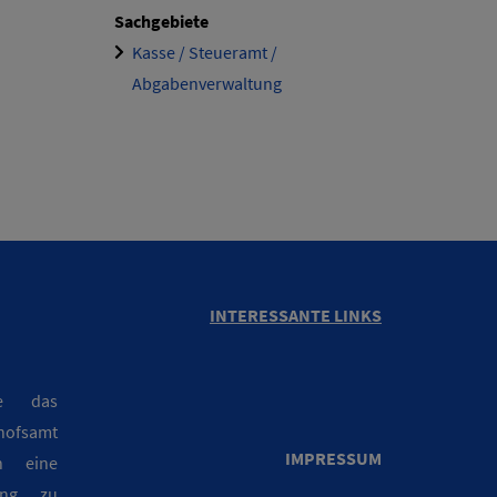
Sachgebiete
Kasse / Steueramt /
Abgabenverwaltung
INTERESSANTE LINKS
ie das
hofsamt
IMPRESSUM
n eine
rung zu