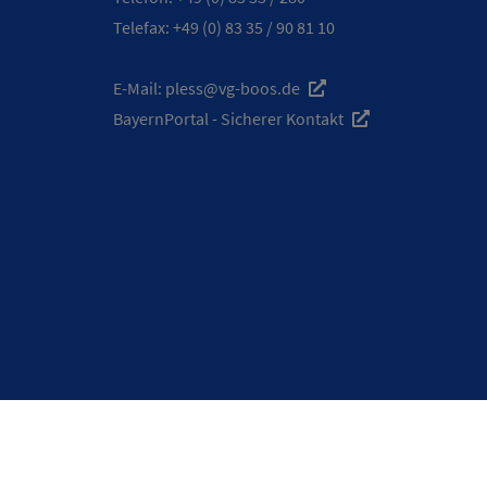
Telefax: +49 (0) 83 35 / 90 81 10
E-Mail:
pless@vg-boos.de
BayernPortal - Sicherer Kontakt