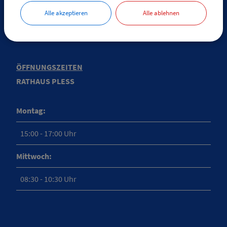
E-Mail:
pless@vg-boos.de
Alle akzeptieren
Alle ablehnen
BayernPortal - Sicherer Kontakt
ÖFFNUNGSZEITEN
RATHAUS PLESS
Montag:
15:00 - 17:00 Uhr
Mittwoch:
08:30 - 10:30 Uhr