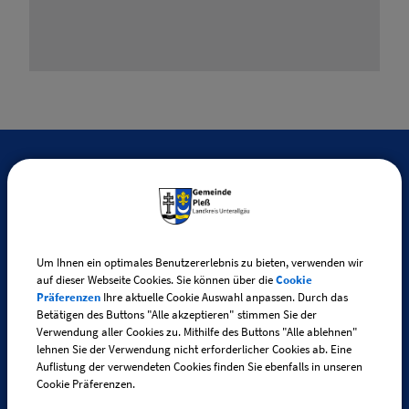
SO ERREICHEN SIE UNS
Gemeinde Pleß
Kirchstraße 4
Um Ihnen ein optimales Benutzererlebnis zu bieten, verwenden wir
auf dieser Webseite Cookies. Sie können über die
Cookie
87773 Pleß
Präferenzen
Ihre aktuelle Cookie Auswahl anpassen. Durch das
Betätigen des Buttons "Alle akzeptieren" stimmen Sie der
Verwendung aller Cookies zu. Mithilfe des Buttons "Alle ablehnen"
Telefon:
+49 (0) 83 35 / 280
lehnen Sie der Verwendung nicht erforderlicher Cookies ab. Eine
Telefax: +49 (0) 83 35 / 90 81 10
Auflistung der verwendeten Cookies finden Sie ebenfalls in unseren
Cookie Präferenzen.