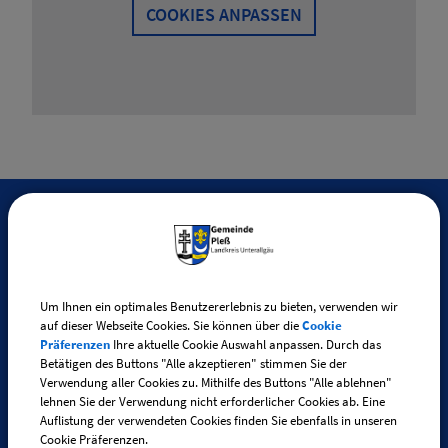
COOKIES ANPASSEN
SO ERREICHEN SIE UNS
Gemeinde Pleß
Um Ihnen ein optimales Benutzererlebnis zu bieten, verwenden wir
Kirchstraße 4
auf dieser Webseite Cookies. Sie können über die
Cookie
Präferenzen
Ihre aktuelle Cookie Auswahl anpassen. Durch das
87773 Pleß
Betätigen des Buttons "Alle akzeptieren" stimmen Sie der
Verwendung aller Cookies zu. Mithilfe des Buttons "Alle ablehnen"
lehnen Sie der Verwendung nicht erforderlicher Cookies ab. Eine
Telefon:
+49 (0) 83 35 / 280
Auflistung der verwendeten Cookies finden Sie ebenfalls in unseren
Telefax: +49 (0) 83 35 / 90 81 10
Cookie Präferenzen.