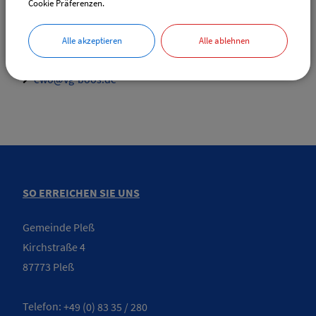
Cookie Präferenzen.
Website:
vgem-boos.de
Alle akzeptieren
Alle ablehnen
E-Mail
ewo@vg-boos.de
SO ERREICHEN SIE UNS
Gemeinde Pleß
Kirchstraße 4
87773 Pleß
Telefon:
+49 (0) 83 35 / 280