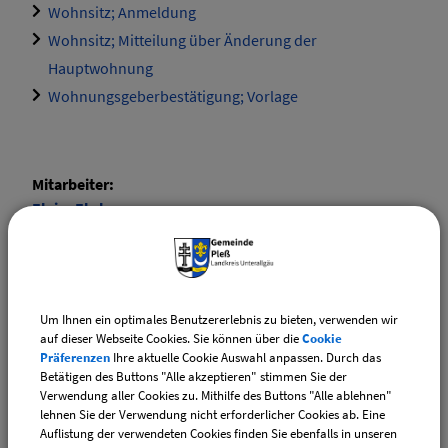
Wohnsitz; Anmeldung
Wohnsitz; Mitteilung über Änderung der
Hauptwohnung
Wohnungsgeberbestätigung; Vorlage
Mitarbeiter:
Elvira
Ehrle
Tel.:
(08335) 9829-17
E-Mail:
ewo@vg-boos.de
Website:
vgem-boos.de
Um Ihnen ein optimales Benutzererlebnis zu bieten, verwenden wir
auf dieser Webseite Cookies. Sie können über die
Cookie
Mitarbeiter:
Präferenzen
Ihre aktuelle Cookie Auswahl anpassen. Durch das
Betätigen des Buttons "Alle akzeptieren" stimmen Sie der
Daniela
Hoidn
Verwendung aller Cookies zu. Mithilfe des Buttons "Alle ablehnen"
Tel.:
(08335) 9829-20
lehnen Sie der Verwendung nicht erforderlicher Cookies ab. Eine
Auflistung der verwendeten Cookies finden Sie ebenfalls in unseren
E-Mail:
ewo@vg-boos.de