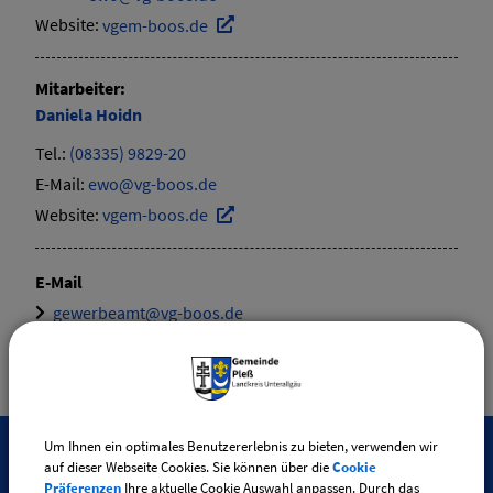
Website:
vgem-boos.de
Mitarbeiter:
Daniela
Hoidn
Tel.:
(08335) 9829-20
E-Mail:
ewo@vg-boos.de
Website:
vgem-boos.de
E-Mail
gewerbeamt@vg-boos.de
Um Ihnen ein optimales Benutzererlebnis zu bieten, verwenden wir
auf dieser Webseite Cookies. Sie können über die
Cookie
SO ERREICHEN SIE UNS
Präferenzen
Ihre aktuelle Cookie Auswahl anpassen. Durch das